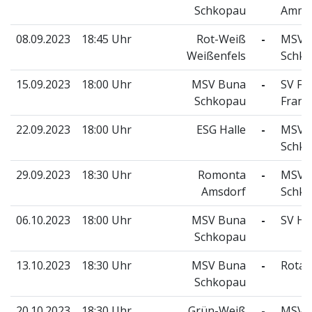
Schkopau
Amme
08.09.2023
18:45 Uhr
Rot-Weiß
-
MSV 
Weißenfels
Schk
15.09.2023
18:00 Uhr
MSV Buna
-
SV Fr
Schkopau
Frank
22.09.2023
18:00 Uhr
ESG Halle
-
MSV 
Schk
29.09.2023
18:30 Uhr
Romonta
-
MSV 
Amsdorf
Schk
06.10.2023
18:00 Uhr
MSV Buna
-
SV Hö
Schkopau
13.10.2023
18:30 Uhr
MSV Buna
-
Rotat
Schkopau
20.10.2023
18:30 Uhr
Grün-Weiß
-
MSV 