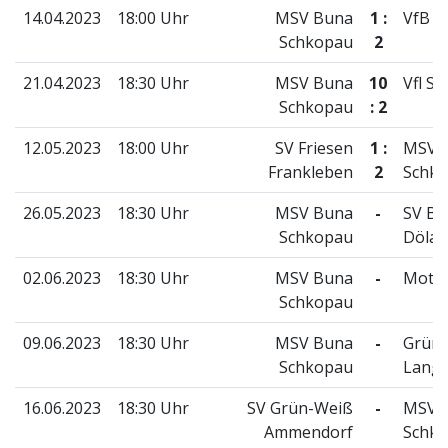
14.04.2023
18:00 Uhr
MSV Buna
1 :
VfB M
Schkopau
2
21.04.2023
18:30 Uhr
MSV Buna
10
Vfl Se
Schkopau
: 2
12.05.2023
18:00 Uhr
SV Friesen
1 :
MSV 
Frankleben
2
Schk
26.05.2023
18:30 Uhr
MSV Buna
-
SV Bl
Schkopau
Dölau
02.06.2023
18:30 Uhr
MSV Buna
-
Motor
Schkopau
09.06.2023
18:30 Uhr
MSV Buna
-
Grün
Schkopau
Lange
16.06.2023
18:30 Uhr
SV Grün-Weiß
-
MSV 
Ammendorf
Schk