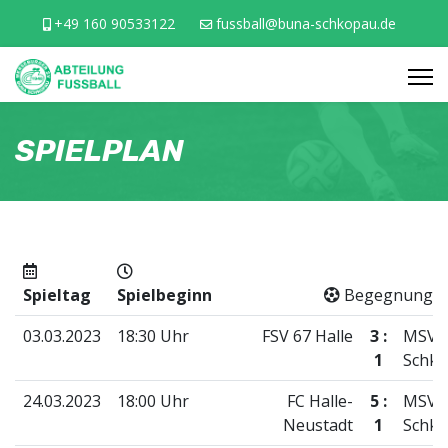
+49 160 90533122
fussball@buna-schkopau.de
SPIELPLAN
Spieltag
Spielbeginn
Begegnung
03.03.2023
18:30 Uhr
FSV 67 Halle
3 :
MSV 
1
Schk
24.03.2023
18:00 Uhr
FC Halle-
5 :
MSV 
Neustadt
1
Schk