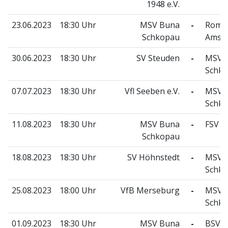
1948 e.V.
23.06.2023
18:30 Uhr
MSV Buna
-
Romo
Schkopau
Amsd
30.06.2023
18:30 Uhr
SV Steuden
-
MSV 
Schk
07.07.2023
18:30 Uhr
Vfl Seeben e.V.
-
MSV 
Schk
11.08.2023
18:30 Uhr
MSV Buna
-
FSV 6
Schkopau
18.08.2023
18:30 Uhr
SV Höhnstedt
-
MSV 
Schk
25.08.2023
18:00 Uhr
VfB Merseburg
-
MSV 
Schk
01.09.2023
18:30 Uhr
MSV Buna
-
BSV H